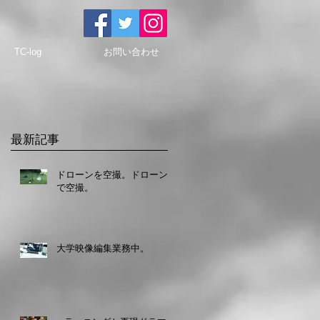
TC-log
お問い合わせ
最新記事
ドローンを空撮。ドローン
で空撮。
大学映像編集業務中。