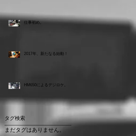
仕事初め。
2017年、新たなる始動！
HM650によるデジロケ。
タグ検索
え
まだタグはありません。