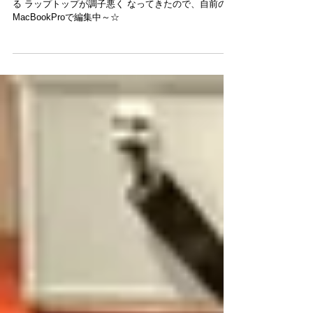
大学映像編集業務中。
今日も大学での編集業務。 いつも割り当ててもらって
る ラップトップが調子悪く なってきたので、自前の
MacBookProで編集中～☆