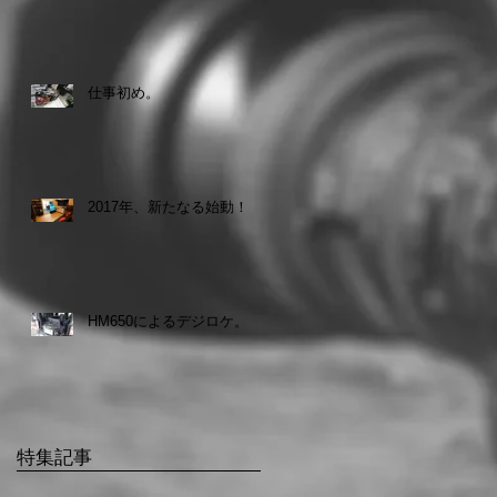
仕事初め。
2017年、新たなる始動！
HM650によるデジロケ。
特集記事