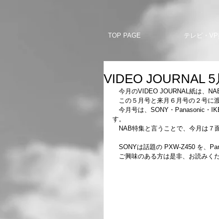
TOP PAGE
テレビ・VP
VIDEO JOURNAL
　今月のVIDEO JOURNAL紙は、N
　この５月号と来月６月号の２号に
　今月号は、SONY・Panasonic・IKEG
す。
　NAB特集と言うことで、今月は７
　SONYは話題の PXW-Z450 を、Pa
　ご興味のある方は是非、お読みく