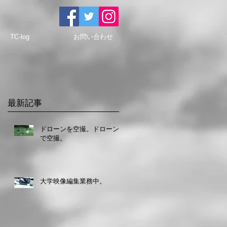
TC-log
お問い合わせ
最新記事
ドローンを空撮。ドローン
で空撮。
大学映像編集業務中。