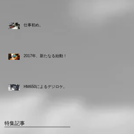
仕事初め。
2017年、新たなる始動！
HM650によるデジロケ。
特集記事