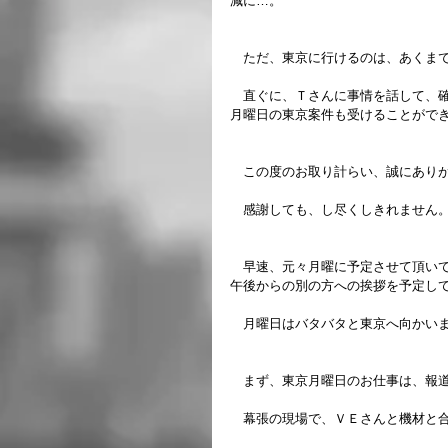
減に…。
　ただ、東京に行けるのは、あくま
　直ぐに、Ｔさんに事情を話して、
月曜日の東京案件も受けることがで
　この度のお取り計らい、誠にあり
　感謝しても、し尽くしきれません
　早速、元々月曜に予定させて頂い
午後からの別の方への挨拶を予定し
　月曜日はバタバタと東京へ向かい
　まず、東京月曜日のお仕事は、報
　幕張の現場で、ＶＥさんと機材と